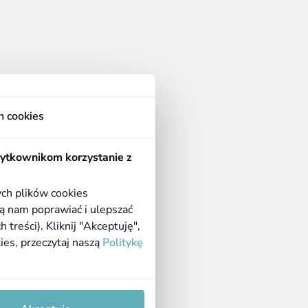
Regulaminy
h cookies
Regulamin apteki
Polityka prywatności
żytkownikom korzystanie z
Polityka cookies
ych plików cookies
ą nam poprawiać i ulepszać
reści). Kliknij "Akceptuję",
kies, przeczytaj naszą
Politykę
Born in
Dotandspot.pl