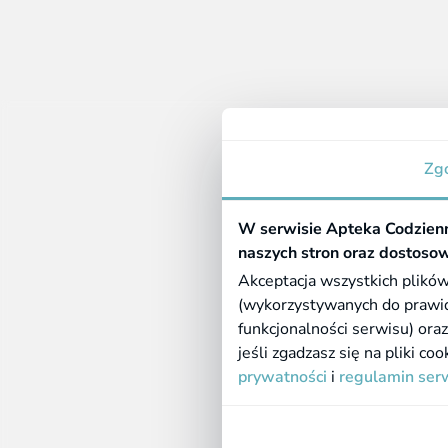
Inform
Zg
O nas
Apteka Codzienna
Kontakt
ul. Pisarka 1C
W serwisie Apteka Codzienn
Dostaw
39-302 Mielec
naszych stron oraz dostosow
Metody 
NIP: 948-26-01-871
Akceptacja wszystkich plików
Zwroty 
Legalna apteka
(wykorzystywanych do prawidł
funkcjonalności serwisu) ora
jeśli zgadzasz się na pliki c
©
2026 Farmazona Sp. z o.o.
Ceny podane są w PLN, zawieraj
dostawy.
prywatności
i
regulamin ser