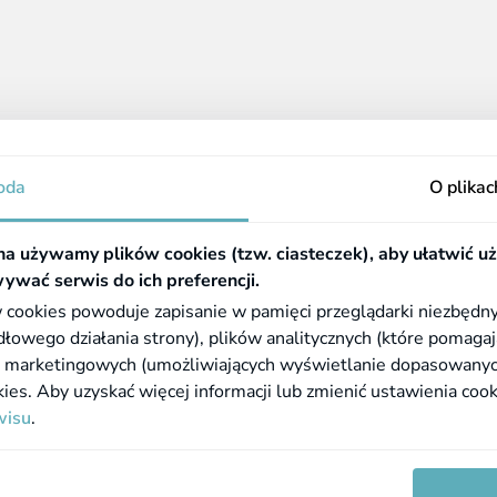
siedzibą przy ul. Staroopatowskiej 22A/2, 26-600 Radom.
Zapoznałem/łam się z treścią
Polityki prywatności.
acje
Pomocne linki
oda
O plikac
Częste pytania (FAQ)
Zezwolenie
a używamy plików cookies (tzw. ciasteczek), aby ułatwić u
a
Rejestr aptek
ywać serwis do ich preferencji.
płatności
BIP GIF
 cookies powoduje zapisanie w pamięci przeglądarki niezbędn
i reklamacje
WIF w Rzeszowie
owego działania strony), plików analitycznych (które pomagaj
z marketingowych (umożliwiających wyświetlanie dopasowanych t
ookies. Aby uzyskać więcej informacji lub zmienić ustawienia coo
ą podatek VAT i nie zawierają kosztów
wisu
.