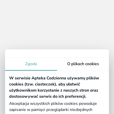
które jeszcze nie mają jeszcze pewnego chwytu,
więc już od około 5-6 miesiąca życia.
Śliniak
– gdy dziecko zaczyna jeść samodzielnie,
coraz bardziej przydatny okazuje się śliniak,
chroniący ubrania przed zabrudzeniem.
Apteka
Zgoda
O plikach cookies
Informacje
W serwisie Apteka Codzienna używamy plików
Pomocne linki
cookies (tzw. ciasteczek), aby ułatwić
użytkownikom korzystanie z naszych stron oraz
Regulaminy
dostosowywać serwis do ich preferencji.
Akceptacja wszystkich plików cookies powoduje
zapisanie w pamięci przeglądarki niezbędnych