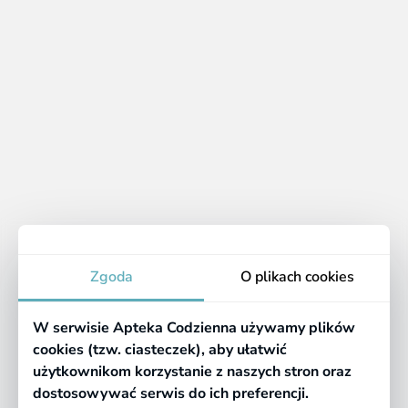
posiadania recepty.
Popularne płukanki:
Tantum Verde,
Glimbax,
Dentosept.
Apteka
Zgoda
O plikach cookies
Informacje
W serwisie Apteka Codzienna używamy plików
Pomocne linki
cookies (tzw. ciasteczek), aby ułatwić
użytkownikom korzystanie z naszych stron oraz
Regulaminy
dostosowywać serwis do ich preferencji.