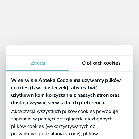
1 - 4 z 4 produktów
1
Apteka
Zgoda
O plikach cookies
Informacje
W serwisie Apteka Codzienna używamy plików
Pomocne linki
cookies (tzw. ciasteczek), aby ułatwić
użytkownikom korzystanie z naszych stron oraz
Regulaminy
dostosowywać serwis do ich preferencji.
Akceptacja wszystkich plików cookies powoduje
zapisanie w pamięci przeglądarki niezbędnych
©
2026 Farmazona Sp. z o.o.
Ceny podane są w PLN, zawierają podatek
plików cookies (wykorzystywanych do
VAT i nie zawierają kosztów dostawy.
prawidłowego działania strony), plików