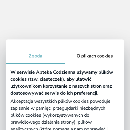
1 - 13 z 13 produktów
1
Apteka
Zgoda
O plikach cookies
Informacje
W serwisie Apteka Codzienna używamy plików
Pomocne linki
cookies (tzw. ciasteczek), aby ułatwić
użytkownikom korzystanie z naszych stron oraz
Regulaminy
dostosowywać serwis do ich preferencji.
Akceptacja wszystkich plików cookies powoduje
zapisanie w pamięci przeglądarki niezbędnych
©
2026 Farmazona Sp. z o.o.
Ceny podane są w PLN, zawierają podatek
plików cookies (wykorzystywanych do
VAT i nie zawierają kosztów dostawy.
prawidłowego działania strony), plików
analitycznych (które pomagają nam poprawiać i
Born in
Dotandspot.pl