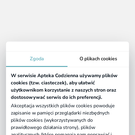
1 - 12 z 12 produktów
1
Apteka
Zgoda
O plikach cookies
Informacje
W serwisie Apteka Codzienna używamy plików
Pomocne linki
cookies (tzw. ciasteczek), aby ułatwić
użytkownikom korzystanie z naszych stron oraz
Regulaminy
dostosowywać serwis do ich preferencji.
Akceptacja wszystkich plików cookies powoduje
zapisanie w pamięci przeglądarki niezbędnych
©
2026 Farmazona Sp. z o.o.
Ceny podane są w PLN, zawierają podatek
plików cookies (wykorzystywanych do
VAT i nie zawierają kosztów dostawy.
prawidłowego działania strony), plików
analitycznych (które pomagają nam poprawiać i
Born in
Dotandspot.pl