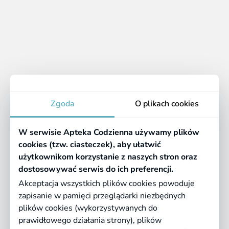
1 - 4 z 4 produktów
1
Apteka
Zgoda
O plikach cookies
Informacje
W serwisie Apteka Codzienna używamy plików
Pomocne linki
cookies (tzw. ciasteczek), aby ułatwić
użytkownikom korzystanie z naszych stron oraz
Regulaminy
dostosowywać serwis do ich preferencji.
Akceptacja wszystkich plików cookies powoduje
zapisanie w pamięci przeglądarki niezbędnych
©
2026 Farmazona Sp. z o.o.
Ceny podane są w PLN, zawierają podatek
plików cookies (wykorzystywanych do
VAT i nie zawierają kosztów dostawy.
prawidłowego działania strony), plików