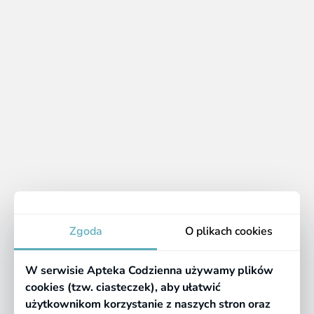
1 - 2 z 2 produktów
1
Gruszki i wlewniki do lewatywy -
oczyszczenie organizmu
Apteka
Zgoda
O plikach cookies
Informacje
W serwisie Apteka Codzienna używamy plików
Pomocne linki
cookies (tzw. ciasteczek), aby ułatwić
użytkownikom korzystanie z naszych stron oraz