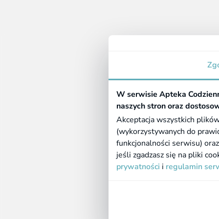
1 - 11 
Inform
Zg
O nas
Apteka Codzienna
Kontakt
ul. Pisarka 1C
W serwisie Apteka Codzienn
Dostaw
39-302 Mielec
naszych stron oraz dostosow
Metody 
NIP: 948-26-01-871
Akceptacja wszystkich plików
Zwroty 
Legalna apteka
(wykorzystywanych do prawidł
funkcjonalności serwisu) ora
jeśli zgadzasz się na pliki c
©
2026 Farmazona Sp. z o.o.
Ceny podane są w PLN, zawieraj
dostawy.
prywatności
i
regulamin ser