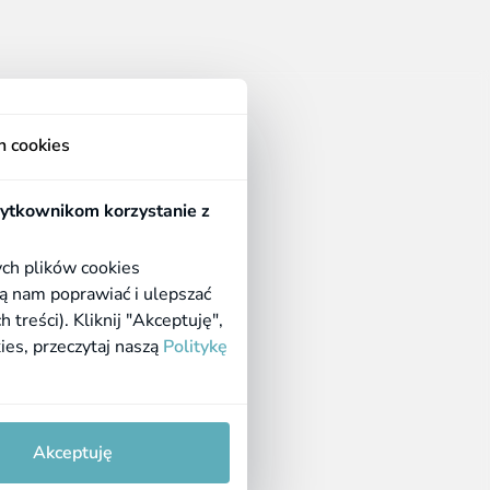
1
Regulaminy
h cookies
Regulamin apteki
Polityka prywatności
żytkownikom korzystanie z
Polityka cookies
ych plików cookies
ą nam poprawiać i ulepszać
reści). Kliknij "Akceptuję",
kies, przeczytaj naszą
Politykę
Born in
Dotandspot.pl
Akceptuję