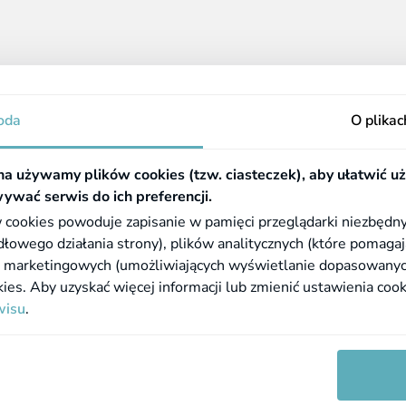
z 11 produktów
acje
Pomocne linki
oda
O plikac
Częste pytania (FAQ)
Zezwolenie
a używamy plików cookies (tzw. ciasteczek), aby ułatwić u
a
Rejestr aptek
ywać serwis do ich preferencji.
płatności
BIP GIF
 cookies powoduje zapisanie w pamięci przeglądarki niezbędn
i reklamacje
WIF w Rzeszowie
owego działania strony), plików analitycznych (które pomagaj
z marketingowych (umożliwiających wyświetlanie dopasowanych t
ookies. Aby uzyskać więcej informacji lub zmienić ustawienia coo
ą podatek VAT i nie zawierają kosztów
wisu
.