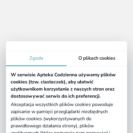
Klienci mogą liczyć na szybką dostawę, bezpieczne
płatności oraz profesjonalne doradztwo
farmaceutyczne.
Apteka
Zgoda
O plikach cookies
Informacje
W serwisie Apteka Codzienna używamy plików
Pomocne linki
cookies (tzw. ciasteczek), aby ułatwić
użytkownikom korzystanie z naszych stron oraz
Regulaminy
dostosowywać serwis do ich preferencji.
Akceptacja wszystkich plików cookies powoduje
zapisanie w pamięci przeglądarki niezbędnych
©
2026 Farmazona Sp. z o.o.
Ceny podane są w PLN, zawierają podatek
plików cookies (wykorzystywanych do
VAT i nie zawierają kosztów dostawy.
prawidłowego działania strony), plików
analitycznych (które pomagają nam poprawiać i
Born in
Dotandspot.pl