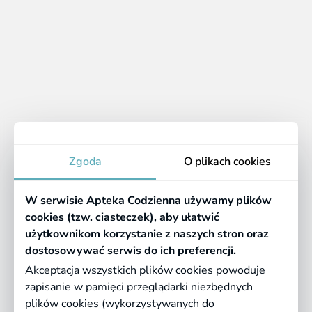
danego preparatu pochodzi ze sprawdzonego,
najczęściej naturalnego i certyfikowanego źródła.
Podczas zakupu należy patrzeć na datę produkcji i
przydatności do spożycia.
Apteka
Zgoda
O plikach cookies
Informacje
W serwisie Apteka Codzienna używamy plików
Pomocne linki
cookies (tzw. ciasteczek), aby ułatwić
użytkownikom korzystanie z naszych stron oraz
Regulaminy
dostosowywać serwis do ich preferencji.
Akceptacja wszystkich plików cookies powoduje
zapisanie w pamięci przeglądarki niezbędnych
©
2026 Farmazona Sp. z o.o.
Ceny podane są w PLN, zawierają podatek
plików cookies (wykorzystywanych do
VAT i nie zawierają kosztów dostawy.