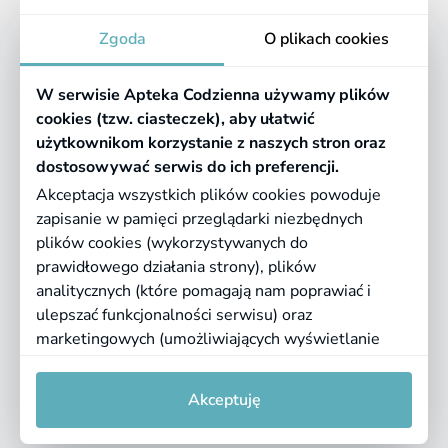
Apteka
Zgoda
O plikach cookies
Informacje
W serwisie Apteka Codzienna używamy plików
Pomocne linki
cookies (tzw. ciasteczek), aby ułatwić
użytkownikom korzystanie z naszych stron oraz
Regulaminy
dostosowywać serwis do ich preferencji.
Akceptacja wszystkich plików cookies powoduje
zapisanie w pamięci przeglądarki niezbędnych
©
2026 Farmazona Sp. z o.o.
Ceny podane są w PLN, zawierają podatek
plików cookies (wykorzystywanych do
VAT i nie zawierają kosztów dostawy.
prawidłowego działania strony), plików
analitycznych (które pomagają nam poprawiać i
Born in
Dotandspot.pl
ulepszać funkcjonalności serwisu) oraz
marketingowych (umożliwiających wyświetlanie
dopasowanych treści). Kliknij "Akceptuję", jeśli
0
0
zgadzasz się na pliki cookies. Aby uzyskać więcej
Akceptuję
informacji lub zmienić ustawienia cookies, przeczytaj
naszą
Politykę prywatności
i
regulamin serwisu
.