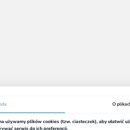
acje
Pomocne linki
oda
O plikac
Częste pytania (FAQ)
Zezwolenie
a używamy plików cookies (tzw. ciasteczek), aby ułatwić u
a
Rejestr aptek
ywać serwis do ich preferencji.