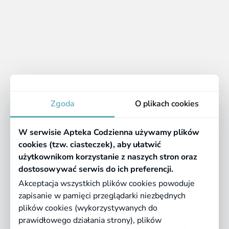
1 - 3 z 3 produktów
1
Apteka
Zgoda
O plikach cookies
Informacje
W serwisie Apteka Codzienna używamy plików
Pomocne linki
cookies (tzw. ciasteczek), aby ułatwić
użytkownikom korzystanie z naszych stron oraz
Regulaminy
dostosowywać serwis do ich preferencji.
Akceptacja wszystkich plików cookies powoduje
zapisanie w pamięci przeglądarki niezbędnych
©
2026 Farmazona Sp. z o.o.
Ceny podane są w PLN, zawierają podatek
plików cookies (wykorzystywanych do
VAT i nie zawierają kosztów dostawy.
prawidłowego działania strony), plików