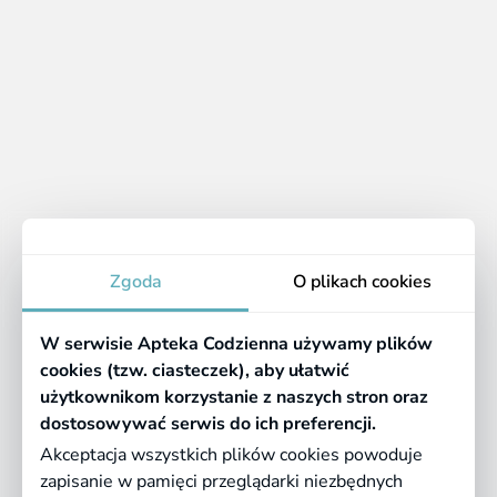
skórę. Wśród nich znadziesz masło shea czy
kakaowe, a także olej jojoba, arganowy, olej z
awokado czy canola.
Alantoina – wykazuje działanie łagodzące,
nawilżające i przyspieszające gojenie skóry.
Apteka
Zgoda
O plikach cookies
Informacje
W serwisie Apteka Codzienna używamy plików
Pomocne linki
cookies (tzw. ciasteczek), aby ułatwić
użytkownikom korzystanie z naszych stron oraz
Regulaminy
dostosowywać serwis do ich preferencji.
Akceptacja wszystkich plików cookies powoduje
zapisanie w pamięci przeglądarki niezbędnych