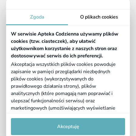
Apteka
Zgoda
O plikach cookies
Informacje
W serwisie Apteka Codzienna używamy plików
Pomocne linki
cookies (tzw. ciasteczek), aby ułatwić
użytkownikom korzystanie z naszych stron oraz
Regulaminy
dostosowywać serwis do ich preferencji.
Akceptacja wszystkich plików cookies powoduje
zapisanie w pamięci przeglądarki niezbędnych
©
2026 Farmazona Sp. z o.o.
Ceny podane są w PLN, zawierają podatek
plików cookies (wykorzystywanych do
VAT i nie zawierają kosztów dostawy.
prawidłowego działania strony), plików
analitycznych (które pomagają nam poprawiać i
Born in
Dotandspot.pl
ulepszać funkcjonalności serwisu) oraz
marketingowych (umożliwiających wyświetlanie
dopasowanych treści). Kliknij "Akceptuję", jeśli
0
0
zgadzasz się na pliki cookies. Aby uzyskać więcej
Akceptuję
informacji lub zmienić ustawienia cookies, przeczytaj