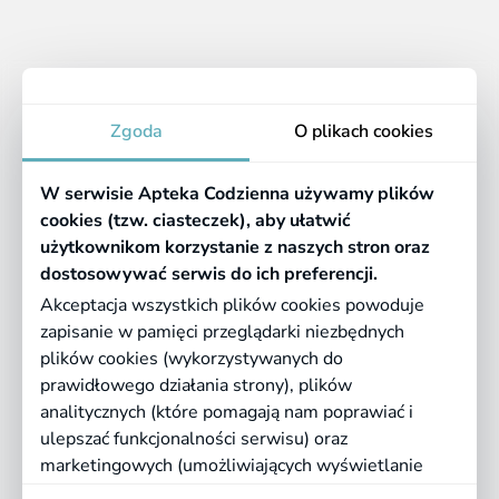
Apteka
Zgoda
O plikach cookies
Informacje
W serwisie Apteka Codzienna używamy plików
Pomocne linki
cookies (tzw. ciasteczek), aby ułatwić
użytkownikom korzystanie z naszych stron oraz
Regulaminy
dostosowywać serwis do ich preferencji.
Akceptacja wszystkich plików cookies powoduje
zapisanie w pamięci przeglądarki niezbędnych
©
2026 Farmazona Sp. z o.o.
Ceny podane są w PLN, zawierają podatek
plików cookies (wykorzystywanych do
VAT i nie zawierają kosztów dostawy.
prawidłowego działania strony), plików
analitycznych (które pomagają nam poprawiać i
Born in
Dotandspot.pl
ulepszać funkcjonalności serwisu) oraz
marketingowych (umożliwiających wyświetlanie
dopasowanych treści). Kliknij "Akceptuję", jeśli