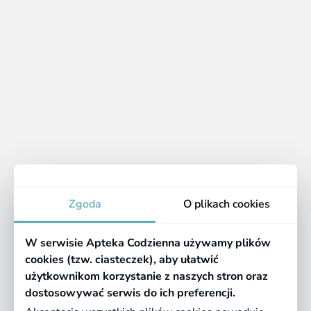
działanie rozkurczające.
Pamiętaj, że jeżeli określone dolegliwości, np. bólowe
albo biegunki, nie mijają po kilku dniach albo się
nasilają, należy skontaktować się z lekarzem. W
niektórych przypadkach konieczna może okazać się
pogłębiona diagnostyka.
Apteka
Zgoda
O plikach cookies
Informacje
W serwisie Apteka Codzienna używamy plików
Pomocne linki
cookies (tzw. ciasteczek), aby ułatwić
użytkownikom korzystanie z naszych stron oraz
Regulaminy
dostosowywać serwis do ich preferencji.