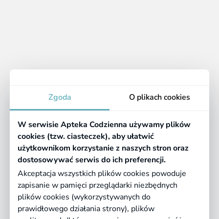
1 - 7 z 7 produktów
1
Apteka
Zgoda
O plikach cookies
Informacje
W serwisie Apteka Codzienna używamy plików
Pomocne linki
cookies (tzw. ciasteczek), aby ułatwić
użytkownikom korzystanie z naszych stron oraz
Regulaminy
dostosowywać serwis do ich preferencji.
Akceptacja wszystkich plików cookies powoduje
zapisanie w pamięci przeglądarki niezbędnych
©
2026 Farmazona Sp. z o.o.
Ceny podane są w PLN, zawierają podatek
plików cookies (wykorzystywanych do
VAT i nie zawierają kosztów dostawy.
prawidłowego działania strony), plików