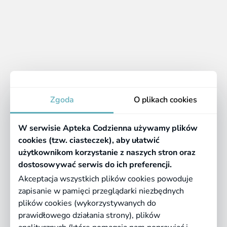
1 - 10 z 10 produktów
1
Apteka
Zgoda
O plikach cookies
Informacje
W serwisie Apteka Codzienna używamy plików
Pomocne linki
cookies (tzw. ciasteczek), aby ułatwić
użytkownikom korzystanie z naszych stron oraz
Regulaminy
dostosowywać serwis do ich preferencji.
Akceptacja wszystkich plików cookies powoduje
zapisanie w pamięci przeglądarki niezbędnych
©
2026 Farmazona Sp. z o.o.
Ceny podane są w PLN, zawierają podatek
plików cookies (wykorzystywanych do
VAT i nie zawierają kosztów dostawy.
prawidłowego działania strony), plików
Born in
Dotandspot.pl