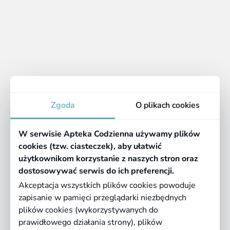
1 - 1 z 1 produktów
1
Apteka
Zgoda
O plikach cookies
Informacje
W serwisie Apteka Codzienna używamy plików
Pomocne linki
cookies (tzw. ciasteczek), aby ułatwić
użytkownikom korzystanie z naszych stron oraz
Regulaminy
dostosowywać serwis do ich preferencji.
Akceptacja wszystkich plików cookies powoduje
zapisanie w pamięci przeglądarki niezbędnych
©
2026 Farmazona Sp. z o.o.
Ceny podane są w PLN, zawierają podatek
plików cookies (wykorzystywanych do
VAT i nie zawierają kosztów dostawy.
prawidłowego działania strony), plików