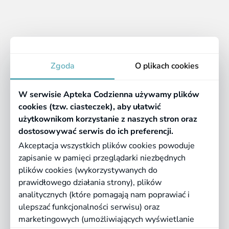
spowodowane egzemą.
Apteka
Zgoda
O plikach cookies
Informacje
W serwisie Apteka Codzienna używamy plików
Pomocne linki
cookies (tzw. ciasteczek), aby ułatwić
użytkownikom korzystanie z naszych stron oraz
Regulaminy
dostosowywać serwis do ich preferencji.
Akceptacja wszystkich plików cookies powoduje
zapisanie w pamięci przeglądarki niezbędnych
©
2026 Farmazona Sp. z o.o.
Ceny podane są w PLN, zawierają podatek
plików cookies (wykorzystywanych do
VAT i nie zawierają kosztów dostawy.
prawidłowego działania strony), plików
analitycznych (które pomagają nam poprawiać i
Born in
Dotandspot.pl
ulepszać funkcjonalności serwisu) oraz
marketingowych (umożliwiających wyświetlanie