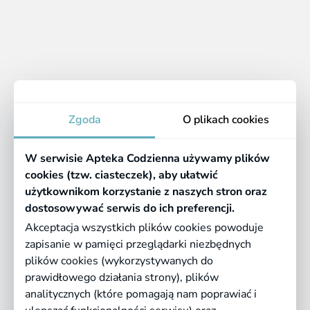
Znaleziono:
0
1
Brak produktów
Apteka
Zgoda
O plikach cookies
Informacje
W serwisie Apteka Codzienna używamy plików
Pomocne linki
cookies (tzw. ciasteczek), aby ułatwić
użytkownikom korzystanie z naszych stron oraz
Regulaminy
dostosowywać serwis do ich preferencji.
Akceptacja wszystkich plików cookies powoduje
zapisanie w pamięci przeglądarki niezbędnych
©
2026 Farmazona Sp. z o.o.
Ceny podane są w PLN, zawierają podatek
plików cookies (wykorzystywanych do
VAT i nie zawierają kosztów dostawy.
prawidłowego działania strony), plików
analitycznych (które pomagają nam poprawiać i
Born in
Dotandspot.pl