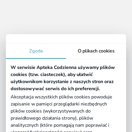
Znaleziono:
0
1
Brak produktów
Apteka
Zgoda
O plikach cookies
Informacje
W serwisie Apteka Codzienna używamy plików
Pomocne linki
cookies (tzw. ciasteczek), aby ułatwić
użytkownikom korzystanie z naszych stron oraz
Regulaminy
dostosowywać serwis do ich preferencji.
Akceptacja wszystkich plików cookies powoduje
zapisanie w pamięci przeglądarki niezbędnych
©
2026 Farmazona Sp. z o.o.
Ceny podane są w PLN, zawierają podatek
plików cookies (wykorzystywanych do
VAT i nie zawierają kosztów dostawy.
prawidłowego działania strony), plików
analitycznych (które pomagają nam poprawiać i
Born in
Dotandspot.pl