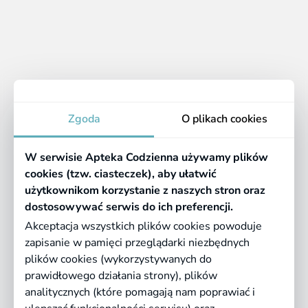
Znaleziono:
0
1
Brak produktów
Apteka
Zgoda
O plikach cookies
Informacje
W serwisie Apteka Codzienna używamy plików
Pomocne linki
cookies (tzw. ciasteczek), aby ułatwić
użytkownikom korzystanie z naszych stron oraz
Regulaminy
dostosowywać serwis do ich preferencji.
Akceptacja wszystkich plików cookies powoduje
zapisanie w pamięci przeglądarki niezbędnych
©
2026 Farmazona Sp. z o.o.
Ceny podane są w PLN, zawierają podatek
plików cookies (wykorzystywanych do
VAT i nie zawierają kosztów dostawy.
prawidłowego działania strony), plików
analitycznych (które pomagają nam poprawiać i
Born in
Dotandspot.pl