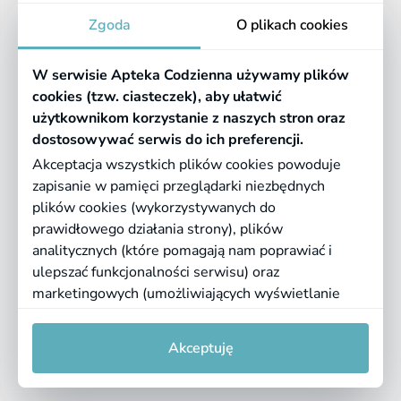
Apteka
Zgoda
O plikach cookies
Informacje
W serwisie Apteka Codzienna używamy plików
Pomocne linki
cookies (tzw. ciasteczek), aby ułatwić
użytkownikom korzystanie z naszych stron oraz
Regulaminy
dostosowywać serwis do ich preferencji.
Akceptacja wszystkich plików cookies powoduje
zapisanie w pamięci przeglądarki niezbędnych
©
2026 Farmazona Sp. z o.o.
Ceny podane są w PLN, zawierają podatek
plików cookies (wykorzystywanych do
VAT i nie zawierają kosztów dostawy.
prawidłowego działania strony), plików
analitycznych (które pomagają nam poprawiać i
Born in
Dotandspot.pl
ulepszać funkcjonalności serwisu) oraz
marketingowych (umożliwiających wyświetlanie
dopasowanych treści). Kliknij "Akceptuję", jeśli
0
0
zgadzasz się na pliki cookies. Aby uzyskać więcej
Akceptuję
informacji lub zmienić ustawienia cookies, przeczytaj
naszą
Politykę prywatności
i
regulamin serwisu
.