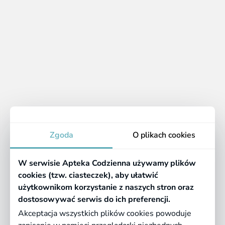
Apteka Codzienna to apteka internetowa, gdzie
znajdziesz wiele preparatów, w tym suplementów diety
i leków na krążenie, które wesprą Twój układ
krwionośny. Powszechne formy, w jakich występują te
preparaty to m.in. tabletki na krążenie, ale też środki do
rozpuszczania czy też np.
żele lub maści na żylaki
.
Apteka
Zgoda
O plikach cookies
Informacje
W serwisie Apteka Codzienna używamy plików
Pomocne linki
cookies (tzw. ciasteczek), aby ułatwić
użytkownikom korzystanie z naszych stron oraz
Regulaminy
dostosowywać serwis do ich preferencji.
Akceptacja wszystkich plików cookies powoduje