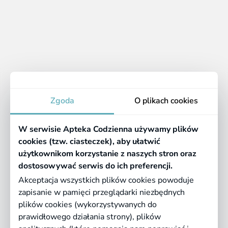
dala od światła i w temperaturze poniżej 25 stopni
Celsjusza. Po otwarciu przechowuj zupkę w lodówce i
wykorzystaj ją w ciągu 24 godzin.
Apteka
Zgoda
O plikach cookies
Informacje
W serwisie Apteka Codzienna używamy plików
Pomocne linki
cookies (tzw. ciasteczek), aby ułatwić
użytkownikom korzystanie z naszych stron oraz
Regulaminy
dostosowywać serwis do ich preferencji.
Akceptacja wszystkich plików cookies powoduje
zapisanie w pamięci przeglądarki niezbędnych
©
2026 Farmazona Sp. z o.o.
Ceny podane są w PLN, zawierają podatek
plików cookies (wykorzystywanych do
VAT i nie zawierają kosztów dostawy.
prawidłowego działania strony), plików