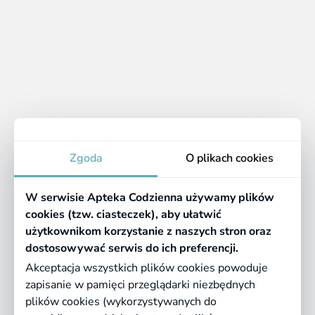
po napar z liści malin, lub lipy, które działają napotnie.
Herbatka z tymianku, podbiału lub szałwii wesprze
górne drogi oddechowe – pamiętaj, że tego typu zioła
stosowane są wyłącznie w formie płukanki do gardła.
Apteka
Zgoda
O plikach cookies
Informacje
W serwisie Apteka Codzienna używamy plików
Pomocne linki
cookies (tzw. ciasteczek), aby ułatwić
użytkownikom korzystanie z naszych stron oraz
Regulaminy
dostosowywać serwis do ich preferencji.
Akceptacja wszystkich plików cookies powoduje
zapisanie w pamięci przeglądarki niezbędnych
©
2026 Farmazona Sp. z o.o.
Ceny podane są w PLN, zawierają podatek
plików cookies (wykorzystywanych do
VAT i nie zawierają kosztów dostawy.