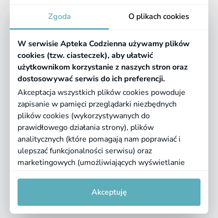
Apteka
Zgoda
O plikach cookies
Informacje
W serwisie Apteka Codzienna używamy plików
Pomocne linki
cookies (tzw. ciasteczek), aby ułatwić
użytkownikom korzystanie z naszych stron oraz
Regulaminy
dostosowywać serwis do ich preferencji.
Akceptacja wszystkich plików cookies powoduje
zapisanie w pamięci przeglądarki niezbędnych
©
2026 Farmazona Sp. z o.o.
Ceny podane są w PLN, zawierają podatek
plików cookies (wykorzystywanych do
VAT i nie zawierają kosztów dostawy.
prawidłowego działania strony), plików
analitycznych (które pomagają nam poprawiać i
Born in
Dotandspot.pl
ulepszać funkcjonalności serwisu) oraz
marketingowych (umożliwiających wyświetlanie
dopasowanych treści). Kliknij "Akceptuję", jeśli
0
0
zgadzasz się na pliki cookies. Aby uzyskać więcej
Akceptuję
informacji lub zmienić ustawienia cookies, przeczytaj
naszą
Politykę prywatności
i
regulamin serwisu
.