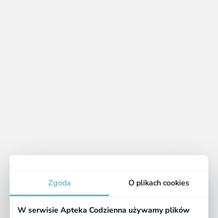
Bepanthen Sensiderm
Maltan, maść do
Krem, pielęgnacja w AZS i
pielęgnacji brodawek
egzemie, od 1 miesiąca, 20
sutkowych, 40 g
23.99 zł
17.90 zł
g
Apteka
Zgoda
O plikach cookies
Informacje
W serwisie Apteka Codzienna używamy plików