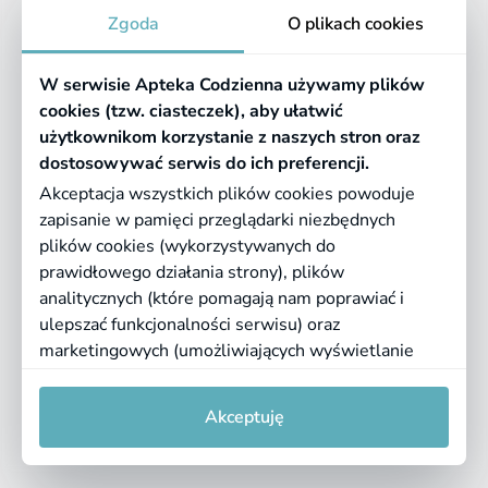
Apteka
Zgoda
O plikach cookies
Informacje
W serwisie Apteka Codzienna używamy plików
Pomocne linki
cookies (tzw. ciasteczek), aby ułatwić
użytkownikom korzystanie z naszych stron oraz
Regulaminy
dostosowywać serwis do ich preferencji.
Akceptacja wszystkich plików cookies powoduje
zapisanie w pamięci przeglądarki niezbędnych
©
2026 Farmazona Sp. z o.o.
Ceny podane są w PLN, zawierają podatek
plików cookies (wykorzystywanych do
VAT i nie zawierają kosztów dostawy.
prawidłowego działania strony), plików
analitycznych (które pomagają nam poprawiać i
Born in
Dotandspot.pl
ulepszać funkcjonalności serwisu) oraz
marketingowych (umożliwiających wyświetlanie
dopasowanych treści). Kliknij "Akceptuję", jeśli
0
0
zgadzasz się na pliki cookies. Aby uzyskać więcej
Akceptuję
informacji lub zmienić ustawienia cookies, przeczytaj
naszą
Politykę prywatności
i
regulamin serwisu
.