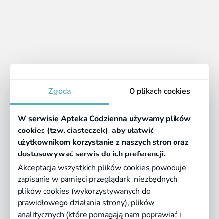
Apteka
Zgoda
O plikach cookies
Informacje
W serwisie Apteka Codzienna używamy plików
Pomocne linki
cookies (tzw. ciasteczek), aby ułatwić
użytkownikom korzystanie z naszych stron oraz
Regulaminy
dostosowywać serwis do ich preferencji.
Akceptacja wszystkich plików cookies powoduje
zapisanie w pamięci przeglądarki niezbędnych
©
2026 Farmazona Sp. z o.o.
Ceny podane są w PLN, zawierają podatek
plików cookies (wykorzystywanych do
VAT i nie zawierają kosztów dostawy.
prawidłowego działania strony), plików
analitycznych (które pomagają nam poprawiać i
Born in
Dotandspot.pl