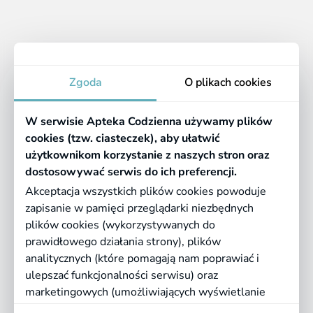
Apteka
Zgoda
O plikach cookies
Informacje
W serwisie Apteka Codzienna używamy plików
Pomocne linki
cookies (tzw. ciasteczek), aby ułatwić
użytkownikom korzystanie z naszych stron oraz
Regulaminy
dostosowywać serwis do ich preferencji.
Akceptacja wszystkich plików cookies powoduje
zapisanie w pamięci przeglądarki niezbędnych
©
2026 Farmazona Sp. z o.o.
Ceny podane są w PLN, zawierają podatek
plików cookies (wykorzystywanych do
VAT i nie zawierają kosztów dostawy.
prawidłowego działania strony), plików
analitycznych (które pomagają nam poprawiać i
Born in
Dotandspot.pl
ulepszać funkcjonalności serwisu) oraz
marketingowych (umożliwiających wyświetlanie
dopasowanych treści). Kliknij "Akceptuję", jeśli