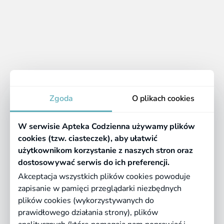
1 - 10 z 10 produktów
1
Apteka
Zgoda
O plikach cookies
Informacje
W serwisie Apteka Codzienna używamy plików
Pomocne linki
cookies (tzw. ciasteczek), aby ułatwić
użytkownikom korzystanie z naszych stron oraz
Regulaminy
dostosowywać serwis do ich preferencji.
Akceptacja wszystkich plików cookies powoduje
zapisanie w pamięci przeglądarki niezbędnych
©
2026 Farmazona Sp. z o.o.
Ceny podane są w PLN, zawierają podatek
plików cookies (wykorzystywanych do
VAT i nie zawierają kosztów dostawy.
prawidłowego działania strony), plików
Born in
Dotandspot.pl