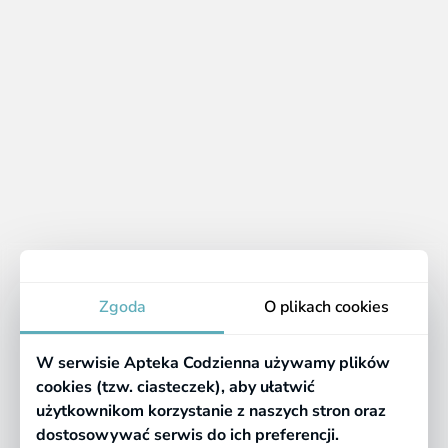
Sopelek 2, aspirator do
Akustone, spray do uszu,
nosa + jednorazowe filtry
15 ml
do aspiratora, 10 sztuk
17.39 zł
16.59 zł
Apteka
Zgoda
O plikach cookies
Informacje
W serwisie Apteka Codzienna używamy plików
Pomocne linki
cookies (tzw. ciasteczek), aby ułatwić
użytkownikom korzystanie z naszych stron oraz
Regulaminy
dostosowywać serwis do ich preferencji.