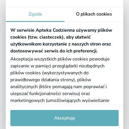
Apteka
Zgoda
O plikach cookies
Informacje
W serwisie Apteka Codzienna używamy plików
Pomocne linki
cookies (tzw. ciasteczek), aby ułatwić
użytkownikom korzystanie z naszych stron oraz
Regulaminy
dostosowywać serwis do ich preferencji.
Akceptacja wszystkich plików cookies powoduje
zapisanie w pamięci przeglądarki niezbędnych
©
2026 Farmazona Sp. z o.o.
Ceny podane są w PLN, zawierają podatek
plików cookies (wykorzystywanych do
VAT i nie zawierają kosztów dostawy.
prawidłowego działania strony), plików
analitycznych (które pomagają nam poprawiać i
Born in
Dotandspot.pl
ulepszać funkcjonalności serwisu) oraz
marketingowych (umożliwiających wyświetlanie
dopasowanych treści). Kliknij "Akceptuję", jeśli
0
0
zgadzasz się na pliki cookies. Aby uzyskać więcej
Akceptuję
informacji lub zmienić ustawienia cookies, przeczytaj
naszą
Politykę prywatności
i
regulamin serwisu
.