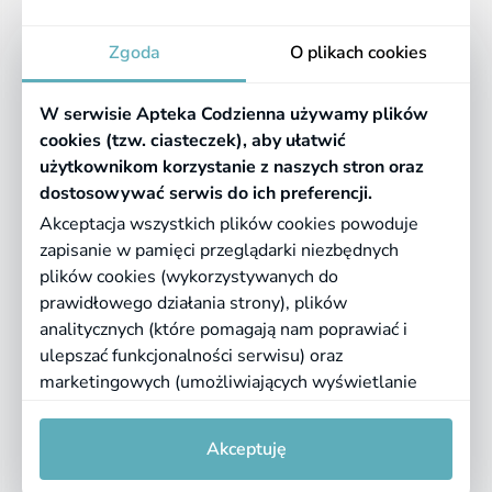
Apteka
Zgoda
O plikach cookies
Informacje
W serwisie Apteka Codzienna używamy plików
Pomocne linki
cookies (tzw. ciasteczek), aby ułatwić
użytkownikom korzystanie z naszych stron oraz
Regulaminy
dostosowywać serwis do ich preferencji.
Akceptacja wszystkich plików cookies powoduje
zapisanie w pamięci przeglądarki niezbędnych
©
2026 Farmazona Sp. z o.o.
Ceny podane są w PLN, zawierają podatek
plików cookies (wykorzystywanych do
VAT i nie zawierają kosztów dostawy.
prawidłowego działania strony), plików
analitycznych (które pomagają nam poprawiać i
Born in
Dotandspot.pl
ulepszać funkcjonalności serwisu) oraz
marketingowych (umożliwiających wyświetlanie
dopasowanych treści). Kliknij "Akceptuję", jeśli
0
0
zgadzasz się na pliki cookies. Aby uzyskać więcej
Akceptuję
informacji lub zmienić ustawienia cookies, przeczytaj
naszą
Politykę prywatności
i
regulamin serwisu
.