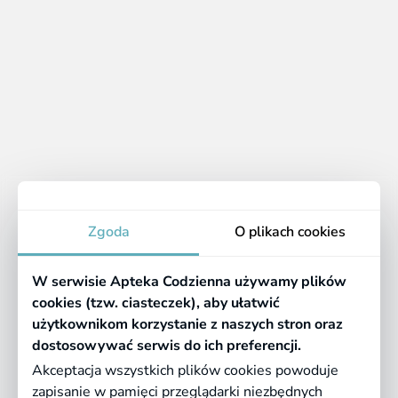
uspokojenie Forte, 20
tabletek
kapsułek
14.29 zł
6.19 zł
Apteka
Zgoda
O plikach cookies
Informacje
W serwisie Apteka Codzienna używamy plików
Pomocne linki
cookies (tzw. ciasteczek), aby ułatwić
użytkownikom korzystanie z naszych stron oraz
Regulaminy
dostosowywać serwis do ich preferencji.
Akceptacja wszystkich plików cookies powoduje
zapisanie w pamięci przeglądarki niezbędnych