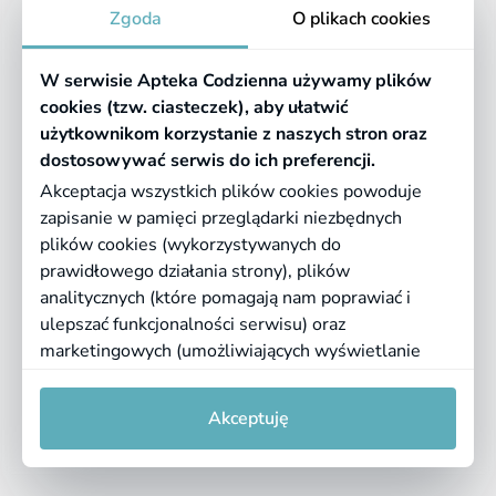
Apteka
Zgoda
O plikach cookies
Informacje
W serwisie Apteka Codzienna używamy plików
Pomocne linki
cookies (tzw. ciasteczek), aby ułatwić
użytkownikom korzystanie z naszych stron oraz
Regulaminy
dostosowywać serwis do ich preferencji.
Akceptacja wszystkich plików cookies powoduje
zapisanie w pamięci przeglądarki niezbędnych
©
2026 Farmazona Sp. z o.o.
Ceny podane są w PLN, zawierają podatek
plików cookies (wykorzystywanych do
VAT i nie zawierają kosztów dostawy.
prawidłowego działania strony), plików
analitycznych (które pomagają nam poprawiać i
Born in
Dotandspot.pl
ulepszać funkcjonalności serwisu) oraz
marketingowych (umożliwiających wyświetlanie
dopasowanych treści). Kliknij "Akceptuję", jeśli
0
0
zgadzasz się na pliki cookies. Aby uzyskać więcej
Akceptuję
informacji lub zmienić ustawienia cookies, przeczytaj
naszą
Politykę prywatności
i
regulamin serwisu
.