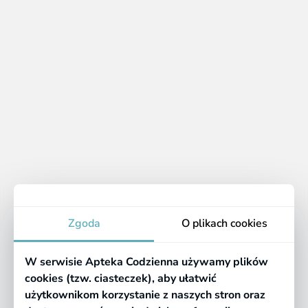
Pyralgina 500 mg, 20
Mel 7,5 mg, 30 tabletek
tabletek
ulegających rozpadowi w
jamie ustnej
26.39 zł
16.19 zł
Apteka
Zgoda
O plikach cookies
Informacje
W serwisie Apteka Codzienna używamy plików
Pomocne linki
cookies (tzw. ciasteczek), aby ułatwić
użytkownikom korzystanie z naszych stron oraz