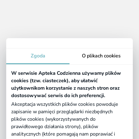
Apteka
Zgoda
O plikach cookies
Informacje
W serwisie Apteka Codzienna używamy plików
Pomocne linki
cookies (tzw. ciasteczek), aby ułatwić
użytkownikom korzystanie z naszych stron oraz
Regulaminy
dostosowywać serwis do ich preferencji.
Akceptacja wszystkich plików cookies powoduje
zapisanie w pamięci przeglądarki niezbędnych
©
2026 Farmazona Sp. z o.o.
Ceny podane są w PLN, zawierają podatek
plików cookies (wykorzystywanych do
VAT i nie zawierają kosztów dostawy.
prawidłowego działania strony), plików
analitycznych (które pomagają nam poprawiać i
Born in
Dotandspot.pl