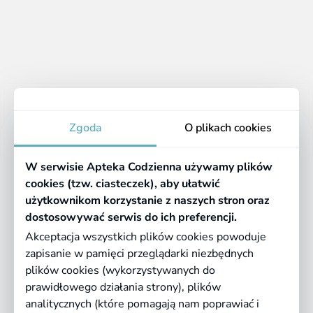
Apteka
Zgoda
O plikach cookies
Informacje
W serwisie Apteka Codzienna używamy plików
Pomocne linki
cookies (tzw. ciasteczek), aby ułatwić
użytkownikom korzystanie z naszych stron oraz
Regulaminy
dostosowywać serwis do ich preferencji.
Akceptacja wszystkich plików cookies powoduje
zapisanie w pamięci przeglądarki niezbędnych
©
2026 Farmazona Sp. z o.o.
Ceny podane są w PLN, zawierają podatek
plików cookies (wykorzystywanych do
VAT i nie zawierają kosztów dostawy.
prawidłowego działania strony), plików
analitycznych (które pomagają nam poprawiać i
Born in
Dotandspot.pl