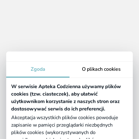
25.29 zł
5.45 zł
Apteka
Zgoda
O plikach cookies
Informacje
W serwisie Apteka Codzienna używamy plików
Pomocne linki
cookies (tzw. ciasteczek), aby ułatwić
użytkownikom korzystanie z naszych stron oraz
Regulaminy
dostosowywać serwis do ich preferencji.
Akceptacja wszystkich plików cookies powoduje
zapisanie w pamięci przeglądarki niezbędnych
©
2026 Farmazona Sp. z o.o.
Ceny podane są w PLN, zawierają podatek
plików cookies (wykorzystywanych do
VAT i nie zawierają kosztów dostawy.